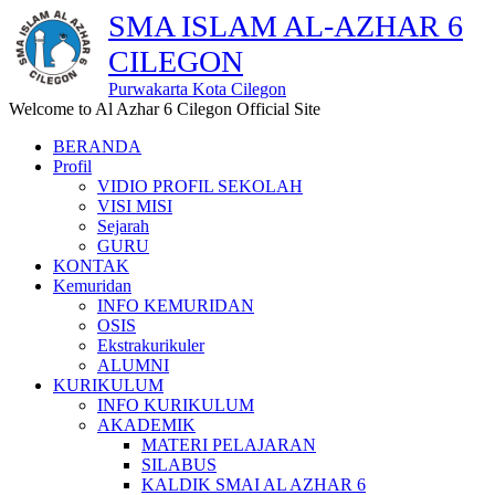
SMA ISLAM AL-AZHAR 6
CILEGON
Purwakarta Kota Cilegon
Welcome to Al Azhar 6 Cilegon Official Site
BERANDA
Profil
VIDIO PROFIL SEKOLAH
VISI MISI
Sejarah
GURU
KONTAK
Kemuridan
INFO KEMURIDAN
OSIS
Ekstrakurikuler
ALUMNI
KURIKULUM
INFO KURIKULUM
AKADEMIK
MATERI PELAJARAN
SILABUS
KALDIK SMAI AL AZHAR 6