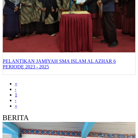
PELANTIKAN JAMIYAH SMA ISLAM AL AZHAR 6
PERIODE 2023 - 2025
«
‹
1
›
»
BERITA