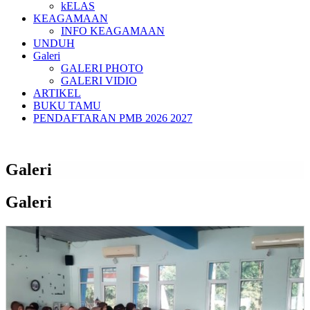
kELAS
KEAGAMAAN
INFO KEAGAMAAN
UNDUH
Galeri
GALERI PHOTO
GALERI VIDIO
ARTIKEL
BUKU TAMU
PENDAFTARAN PMB 2026 2027
Galeri
Galeri