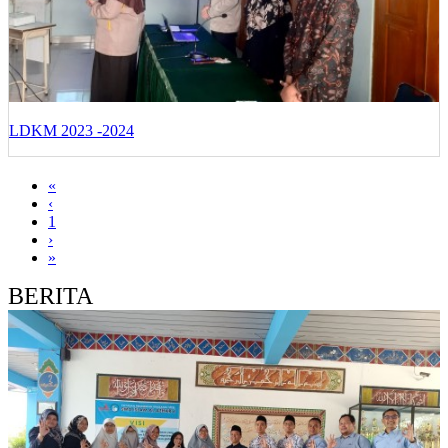
LDKM 2023 -2024
«
‹
1
›
»
BERITA