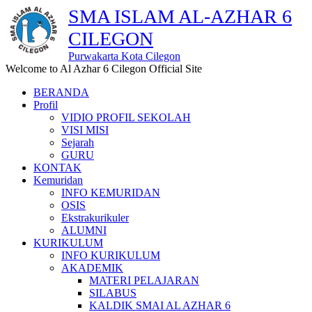
SMA ISLAM AL-AZHAR 6
CILEGON
Purwakarta Kota Cilegon
Welcome to Al Azhar 6 Cilegon Official Site
BERANDA
Profil
VIDIO PROFIL SEKOLAH
VISI MISI
Sejarah
GURU
KONTAK
Kemuridan
INFO KEMURIDAN
OSIS
Ekstrakurikuler
ALUMNI
KURIKULUM
INFO KURIKULUM
AKADEMIK
MATERI PELAJARAN
SILABUS
KALDIK SMAI AL AZHAR 6